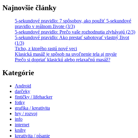
Najnovšie články
5-sekundové pravidlo: 7 spôsobov, ako použiť 5-sekundové
pravidlo v reálnom živote (3/3)
5-sekundové pravidlo: Prečo vaše rozhodnutia zlyhávajú (2/3)
5-sekundové pravidlo: Ako prestať sabotovať vlastný život
(1/3)
Ticho, z ktorého rastú nové veci
Klasická masáž je spôsob na uvoľnenie tela aj mysle
Prečo si dopriať klasickú alebo relaxačnú masáž?
Kategórie
Android
darčeky
fintičky / lifehacker
fotky
grafika / kreativita
hry / rozvoj
info
internet
knihy
kreativita / písanie