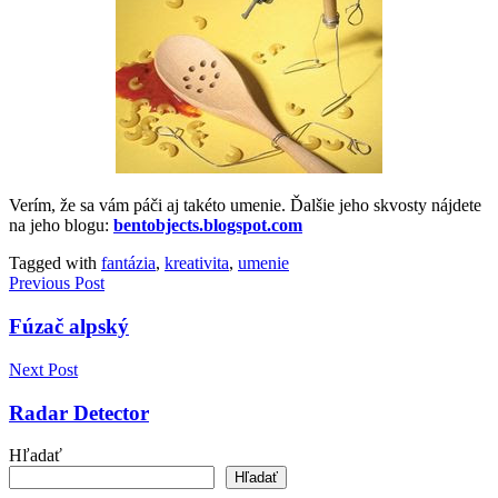
Verím, že sa vám páči aj takéto umenie. Ďalšie jeho skvosty nájdete
na jeho blogu:
bentobjects.blogspot.com
Tagged with
fantázia
,
kreativita
,
umenie
Navigácia
Previous Post
v
Fúzač alpský
článku
Next Post
Radar Detector
Hľadať
Hľadať