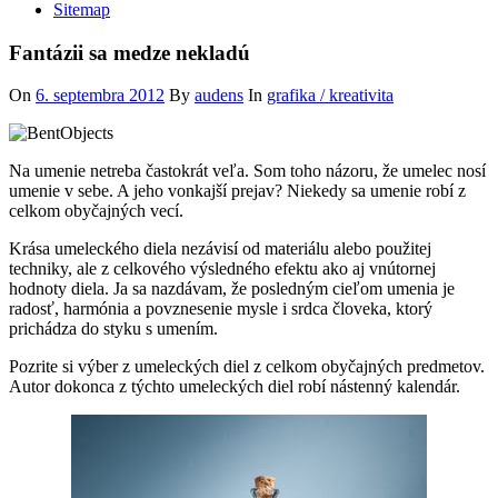
Sitemap
Fantázii sa medze nekladú
On
6. septembra 2012
By
audens
In
grafika / kreativita
Na umenie netreba častokrát veľa. Som toho názoru, že umelec nosí
umenie v sebe. A jeho vonkajší prejav? Niekedy sa umenie robí z
celkom obyčajných vecí.
Krása umeleckého diela nezávisí od materiálu alebo použitej
techniky, ale z celkového výsledného efektu ako aj vnútornej
hodnoty diela. Ja sa nazdávam, že posledným cieľom umenia je
radosť, harmónia a povznesenie mysle i srdca človeka, ktorý
prichádza do styku s umením.
Pozrite si výber z umeleckých diel z celkom obyčajných predmetov.
Autor dokonca z týchto umeleckých diel robí nástenný kalendár.