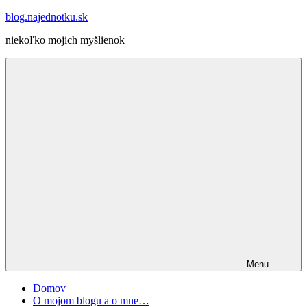
Skip
blog.najednotku.sk
to
niekoľko mojich myšlienok
content
Menu
Domov
O mojom blogu a o mne…