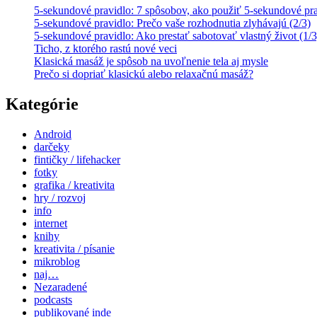
5-sekundové pravidlo: 7 spôsobov, ako použiť 5-sekundové prav
5-sekundové pravidlo: Prečo vaše rozhodnutia zlyhávajú (2/3)
5-sekundové pravidlo: Ako prestať sabotovať vlastný život (1/3
Ticho, z ktorého rastú nové veci
Klasická masáž je spôsob na uvoľnenie tela aj mysle
Prečo si dopriať klasickú alebo relaxačnú masáž?
Kategórie
Android
darčeky
fintičky / lifehacker
fotky
grafika / kreativita
hry / rozvoj
info
internet
knihy
kreativita / písanie
mikroblog
naj…
Nezaradené
podcasts
publikované inde