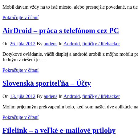
Mobil dávam vždy na to isté miesto. alebo presnejšie povedané, na t
Pokračujte v čítaní
AirDroid – práca s telefónom cez PC
On
26. júla 2012
By
audens
In
Android
,
fintičky / lifehacker
Dotykové ovládanie, väčší displej a android urobili z môjho mobilu p
Jedným z riešení je …
Pokračujte v čítaní
Slovenská sporiteľňa – Účty
On
13. júla 2012
By
audens
In
Android
,
fintičky / lifehacker
Mojím príjemným prekvapením bolo, keď som našiel dve aplikácie na
Pokračujte v čítaní
Filelink – a veľké e-mailové prílohy