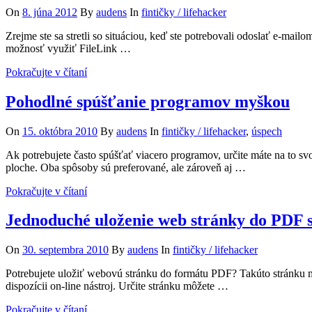
On
8. júna 2012
By
audens
In
fintičky / lifehacker
Zrejme ste sa stretli so situáciou, keď ste potrebovali odoslať e-ma
možnosť využiť FileLink …
Pokračujte v čítaní
Pohodlné spúšťanie programov myškou
On
15. októbra 2010
By
audens
In
fintičky / lifehacker
,
úspech
Ak potrebujete často spúšťať viacero programov, určite máte na to 
ploche. Oba spôsoby sú preferované, ale zároveň aj …
Pokračujte v čítaní
Jednoduché uloženie web stránky do PDF 
On
30. septembra 2010
By
audens
In
fintičky / lifehacker
Potrebujete uložiť webovú stránku do formátu PDF? Takúto stránku m
dispozícii on-line nástroj. Určite stránku môžete …
Pokračujte v čítaní