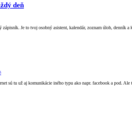
aždý deň
jný zápisník. Je to tvoj osobný asistent, kalendár, zoznam úloh, denník a 
é
ernet sú tu už aj komunikácie iného typu ako napr. facebook a pod. Al