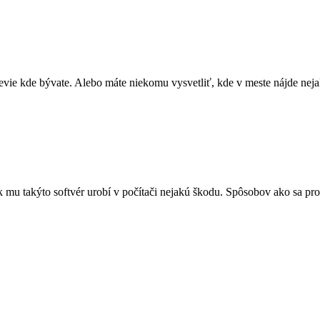
 nevie kde bývate. Alebo máte niekomu vysvetliť, kde v meste nájde n
 ak mu takýto softvér urobí v počítači nejakú škodu. Spôsobov ako sa p