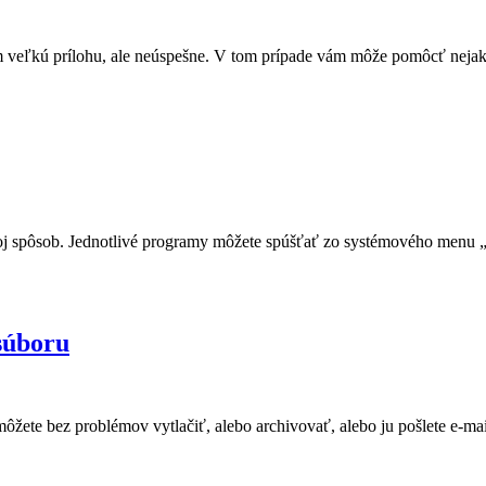
ilom veľkú prílohu, ale neúspešne. V tom prípade vám môže pomôcť neja
svoj spôsob. Jednotlivé programy môžete spúšťať zo systémového menu 
súboru
ôžete bez problémov vytlačiť, alebo archivovať, alebo ju pošlete e-