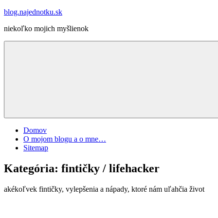
Skip
blog.najednotku.sk
to
niekoľko mojich myšlienok
content
Domov
O mojom blogu a o mne…
Sitemap
Kategória:
fintičky / lifehacker
akékoľvek fintičky, vylepšenia a nápady, ktoré nám uľahčia život