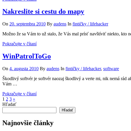
Nakreslite si cestu do mapy
On
20. septembra 2010
By
audens
In
fintičky / lifehacker
Možno že sa Vám to už stalo, že Vás mal prísť navštíviť niekto, kto
Pokračujte v čítaní
WinPatrolToGo
On
4. augusta 2010
By
audens
In
fintičky / lifehacker
,
software
Škodlivý softvér je softvér naozaj škodlivý a verte mi, nik nemá rád
Vám …
Pokračujte v čítaní
Stránkovanie
Next
1
2
3
»
Posts
Hľadať
príspevkov
Hľadať
Najnovšie články