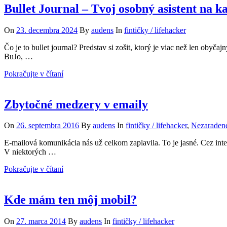
Bullet Journal – Tvoj osobný asistent na k
On
23. decembra 2024
By
audens
In
fintičky / lifehacker
Čo je to bullet journal? Predstav si zošit, ktorý je viac než len obyča
BuJo, …
Pokračujte v čítaní
Zbytočné medzery v emaily
On
26. septembra 2016
By
audens
In
fintičky / lifehacker
,
Nezaraden
E-mailová komunikácia nás už celkom zaplavila. To je jasné. Cez int
V niektorých …
Pokračujte v čítaní
Kde mám ten môj mobil?
On
27. marca 2014
By
audens
In
fintičky / lifehacker