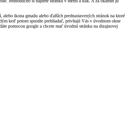
hšie. Jednoducho si nájdete stránku v menu a klik. A za okamih ju
tí, alebo ikona gmailu alebo ďalších prednastavených stránok na ktoré
každým keď potom spustíte prehliadač, privítajú Vás v úvodnom okne
adáte pomocou google a chcete mať úvodnú stránku na dizajnovej