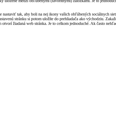
ánky uložené medzi obľúbenými (favoritnými) záložkami. Je to jednoduc
e nastaviť tak, aby boli na nej ikony vašich obľúbených sociálnych sie
o nastavenú stránku si potom uložíte do prehliadača ako východziu. Za
m otvorí žiadaná web stránka. Je to celkom jednoduché. Ak často nehľ