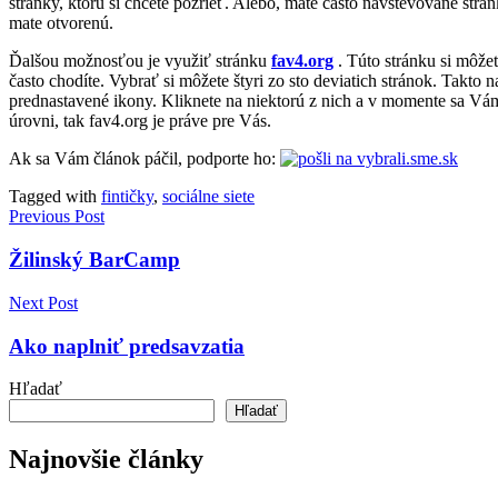
stránky, ktorú si chcete pozrieť. Alebo, máte často navštevované str
mate otvorenú.
Ďalšou možnosťou je využiť stránku
fav4.org
. Túto stránku si môžet
často chodíte. Vybrať si môžete štyri zo sto deviatich stránok. Takt
prednastavené ikony. Kliknete na niektorú z nich a v momente sa Vá
úrovni, tak fav4.org je práve pre Vás.
Ak sa Vám článok páčil, podporte ho:
Tagged with
fintičky
,
sociálne siete
Navigácia
Previous Post
v
Žilinský BarCamp
článku
Next Post
Ako naplniť predsavzatia
Hľadať
Hľadať
Najnovšie články