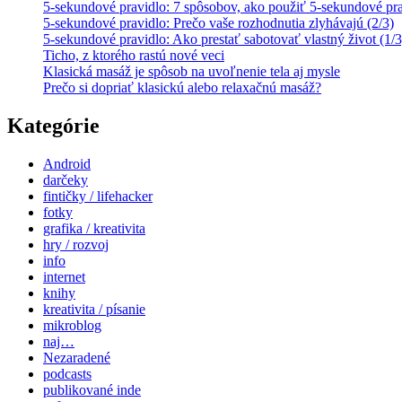
5-sekundové pravidlo: 7 spôsobov, ako použiť 5-sekundové prav
5-sekundové pravidlo: Prečo vaše rozhodnutia zlyhávajú (2/3)
5-sekundové pravidlo: Ako prestať sabotovať vlastný život (1/3
Ticho, z ktorého rastú nové veci
Klasická masáž je spôsob na uvoľnenie tela aj mysle
Prečo si dopriať klasickú alebo relaxačnú masáž?
Kategórie
Android
darčeky
fintičky / lifehacker
fotky
grafika / kreativita
hry / rozvoj
info
internet
knihy
kreativita / písanie
mikroblog
naj…
Nezaradené
podcasts
publikované inde