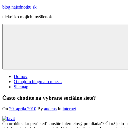
Skip
blog.najednotku.sk
to
niekoľko mojich myšlienok
content
Domov
O mojom blogu a o mne…
Sitemap
Často chodíte na vybrané sociálne siete?
On
29. apríla 2010
By
audens
In
internet
Čo urobíte ako prvé keď spustíte internetový prehliadač? Či už je t