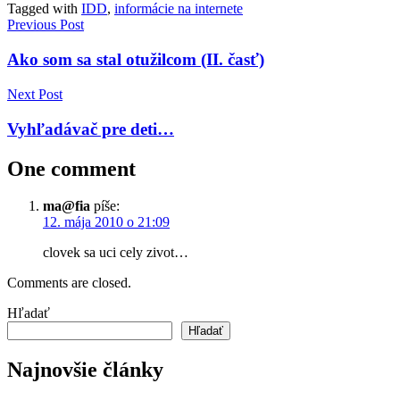
Tagged with
IDD
,
informácie na internete
Navigácia
Previous Post
v
Ako som sa stal otužilcom (II. časť)
článku
Next Post
Vyhľadávač pre deti…
One comment
ma@fia
píše:
12. mája 2010 o 21:09
clovek sa uci cely zivot…
Comments are closed.
Hľadať
Hľadať
Najnovšie články