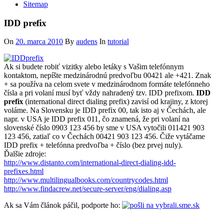
Sitemap
IDD prefix
On
20. marca 2010
By
audens
In
tutorial
Ak si budete robiť vizitky alebo letáky s Vašim telefónnym
kontaktom, nepíšte medzinárodnú predvoľbu 00421 ale +421. Znak
+ sa používa na celom svete v medzinárodnom formáte telefónneho
čísla a pri volaní musí byť vždy nahradený tzv. IDD prefixom.
IDD
prefix
(international direct dialing prefix) zavisí od krajiny, z ktorej
voláme. Na Slovensku je IDD prefix 00, tak isto aj v Čechách, ale
napr. v USA je IDD prefix 011, čo znamená, že pri volaní na
slovenské číslo 0903 123 456 by sme v USA vytočili 011421 903
123 456, zatiaľ co v Čechách 00421 903 123 456. Čiže vytáčame
IDD prefix + telefónna predvoľba + číslo (bez prvej nuly).
Ďalšie zdroje:
http://www.distanto.com/international-direct-dialing-idd-
prefixes.html
http://www.multilingualbooks.com/countrycodes.html
http://www.findacrew.net/secure-server/eng/dialing.asp
Ak sa Vám článok páčil, podporte ho: