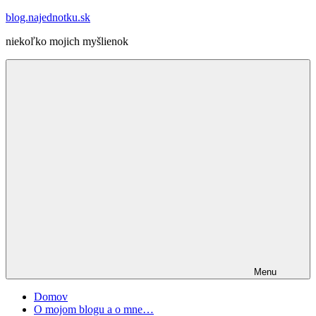
Skip
blog.najednotku.sk
to
niekoľko mojich myšlienok
content
Menu
Domov
O mojom blogu a o mne…