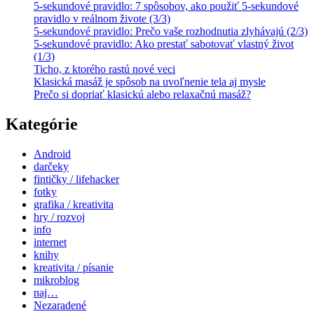
5-sekundové pravidlo: 7 spôsobov, ako použiť 5-sekundové
pravidlo v reálnom živote (3/3)
5-sekundové pravidlo: Prečo vaše rozhodnutia zlyhávajú (2/3)
5-sekundové pravidlo: Ako prestať sabotovať vlastný život
(1/3)
Ticho, z ktorého rastú nové veci
Klasická masáž je spôsob na uvoľnenie tela aj mysle
Prečo si dopriať klasickú alebo relaxačnú masáž?
Kategórie
Android
darčeky
fintičky / lifehacker
fotky
grafika / kreativita
hry / rozvoj
info
internet
knihy
kreativita / písanie
mikroblog
naj…
Nezaradené