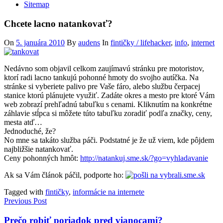
Sitemap
Chcete lacno natankovať?
On
5. januára 2010
By
audens
In
fintičky / lifehacker
,
info
,
internet
Nedávno som objavil celkom zaujímavú stránku pre motoristov,
ktorí radi lacno tankujú pohonné hmoty do svojho autíčka. Na
stránke si vyberiete palivo pre Vaše fáro, alebo službu čerpacej
stanice ktorú plánujete využiť. Zadáte okres a mesto pre ktoré Vám
web zobrazí prehľadnú tabuľku s cenami. Kliknutím na konkrétne
záhlavie stĺpca si môžete túto tabuľku zoradiť podľa značky, ceny,
mesta atď…
Jednoduché, že?
No mne sa takáto služba páči. Podstatné je že už viem, kde pôjdem
najbližšie natankovať.
Ceny pohonných hmôt:
http://natankuj.sme.sk/?go=vyhladavanie
Ak sa Vám článok páčil, podporte ho:
Tagged with
fintičky
,
informácie na internete
Navigácia
Previous Post
v
Prečo robiť poriadok pred vianocami?