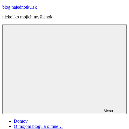
Skip
blog.najednotku.sk
to
niekoľko mojich myšlienok
content
Menu
Domov
O mojom blogu a o mne…