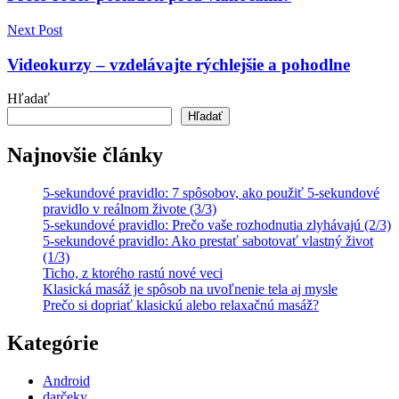
článku
Next Post
Videokurzy – vzdelávajte rýchlejšie a pohodlne
Hľadať
Hľadať
Najnovšie články
5-sekundové pravidlo: 7 spôsobov, ako použiť 5-sekundové
pravidlo v reálnom živote (3/3)
5-sekundové pravidlo: Prečo vaše rozhodnutia zlyhávajú (2/3)
5-sekundové pravidlo: Ako prestať sabotovať vlastný život
(1/3)
Ticho, z ktorého rastú nové veci
Klasická masáž je spôsob na uvoľnenie tela aj mysle
Prečo si dopriať klasickú alebo relaxačnú masáž?
Kategórie
Android
darčeky