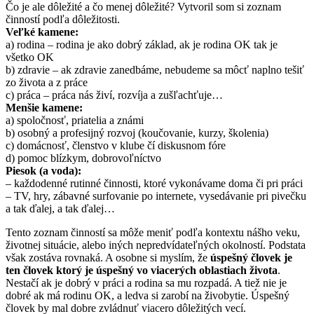
Čo je ale dôležité a čo menej dôležité? Vytvoril som si zoznam
činností podľa dôležitosti.
Veľké kamene:
a) rodina – rodina je ako dobrý základ, ak je rodina OK tak je
všetko OK
b) zdravie – ak zdravie zanedbáme, nebudeme sa môcť naplno tešiť
zo života a z práce
c) práca – práca nás živí, rozvíja a zušľachťuje…
Menšie kamene:
a) spoločnosť, priatelia a známi
b) osobný a profesijný rozvoj (koučovanie, kurzy, školenia)
c) domácnosť, členstvo v klube čí diskusnom fóre
d) pomoc blízkym, dobrovoľníctvo
Piesok (a voda):
– každodenné rutinné činnosti, ktoré vykonávame doma či pri práci
– TV, hry, zábavné surfovanie po internete, vysedávanie pri pivečku
a tak ďalej, a tak ďalej…
Tento zoznam činností sa môže meniť podľa kontextu nášho veku,
životnej situácie, alebo iných nepredvídateľných okolností. Podstata
však zostáva rovnaká. A osobne si myslím, že
úspešný človek je
ten človek ktorý je úspešný vo viacerých oblastiach života
.
Nestačí ak je dobrý v práci a rodina sa mu rozpadá. A tiež nie je
dobré ak má rodinu OK, a ledva si zarobí na živobytie. Úspešný
človek by mal dobre zvládnuť viacero dôležitých vecí.