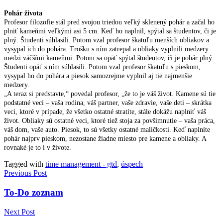
Pohár života
Profesor filozofie stál pred svojou triedou veľký sklenený pohár a začal ho
plniť kameňmi veľkými asi 5 cm. Keď ho naplnil, spýtal sa študentov, či je
plný. Študenti súhlasili. Potom vzal profesor škatuľu menších obliakov a
vysypal ich do pohára. Trošku s ním zatrepal a obliaky vyplnili medzery
medzi väčšími kameňmi. Potom sa opäť spýtal študentov, či je pohár plný.
Študenti opäť s ním súhlasili. Potom vzal profesor škatuľu s pieskom,
vysypal ho do pohára a piesok samozrejme vyplnil aj tie najmenšie
medzery.
„A teraz si predstavte,“ povedal profesor, „že to je váš život. Kamene sú tie
podstatné veci – vaša rodina, váš partner, vaše zdravie, vaše deti – skrátka
veci, ktoré v prípade, že všetko ostatné stratíte, stále dokážu naplniť váš
život. Obliaky sú ostatné veci, ktoré tiež stoja za povšimnutie – vaša práca,
váš dom, vaše auto. Piesok, to sú všetky ostatné maličkosti. Keď naplníte
pohár najprv pieskom, nezostane žiadne miesto pre kamene a obliaky. A
rovnaké je to i v živote.
Tagged with
time management - gtd
,
úspech
Navigácia
Previous Post
v
To-Do zoznam
článku
Next Post