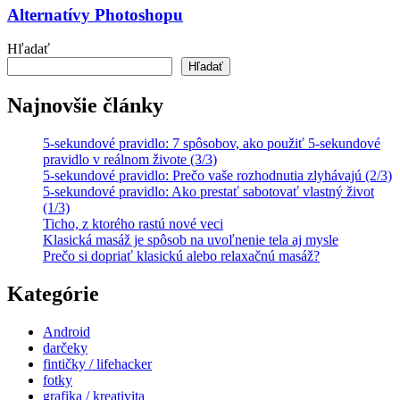
Alternatívy Photoshopu
Hľadať
Hľadať
Najnovšie články
5-sekundové pravidlo: 7 spôsobov, ako použiť 5-sekundové
pravidlo v reálnom živote (3/3)
5-sekundové pravidlo: Prečo vaše rozhodnutia zlyhávajú (2/3)
5-sekundové pravidlo: Ako prestať sabotovať vlastný život
(1/3)
Ticho, z ktorého rastú nové veci
Klasická masáž je spôsob na uvoľnenie tela aj mysle
Prečo si dopriať klasickú alebo relaxačnú masáž?
Kategórie
Android
darčeky
fintičky / lifehacker
fotky
grafika / kreativita