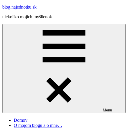
Skip
blog.najednotku.sk
to
niekoľko mojich myšlienok
content
Menu
Domov
O mojom blogu a o mne…