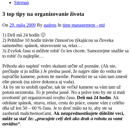
Sitemap
3 top tipy na organizovanie života
On
29. mája 2009
By
audens
In
time management - gtd
1) Deň má 24 hodín 🙂
2) Približne 10 hodín trávite činnosťou týkajúcou sa človeka
samotného: spánok, stravovanie sa, relax…
3) Zvyšok času si môžete robiť čo len chcete. Samozrejme snažíte sa
to robiť čo najlepšie…
Príhodu ako naplniť vedro skalami určite už poznáte. (Ak nie,
prečítajte si ju nižšie.) Je predsa jasné, že najprv dáte do vedra tie
najväčšie kamene, potom tie menšie. Pomedzi ne sa vám tam zmestí
ešte piesok (na záver dokonca aj voda).
Ak by ste to urobili opačne, tak tie veľké kamene sa vám tam už
potom nezmestia. To je predsa jasné. No a práve toto by ste si mali
uvedomiť pri organizovaní svojho času.
Deň má 24 hodín
. Ak
odrátate spánok, stravu, relax, cestu do práce, ostane vám z celého
dňa už len 50 – 60 % času. Je to dosť málo na to, aby ste sa
zaoberali malichernosťami.
Ak neuprednostňujete dôležité veci,
môže sa stať že:
„pracujete celý deň ako drak a robotu za vami
nevidno“
.