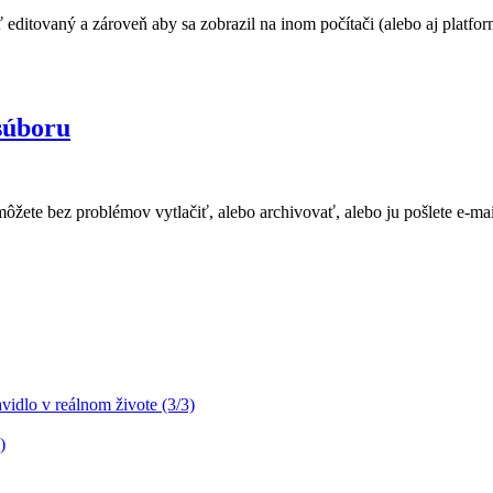
 editovaný a zároveň aby sa zobrazil na inom počítači (alebo aj platfo
súboru
ôžete bez problémov vytlačiť, alebo archivovať, alebo ju pošlete e-
idlo v reálnom živote (3/3)
)