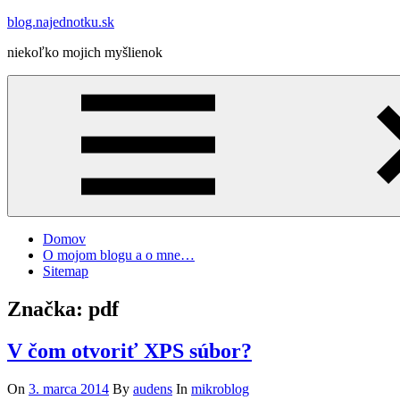
Skip
blog.najednotku.sk
to
niekoľko mojich myšlienok
content
Domov
O mojom blogu a o mne…
Sitemap
Značka:
pdf
V čom otvoriť XPS súbor?
On
3. marca 2014
By
audens
In
mikroblog