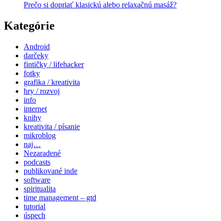
Prečo si dopriať klasickú alebo relaxačnú masáž?
Kategórie
Android
darčeky
fintičky / lifehacker
fotky
grafika / kreativita
hry / rozvoj
info
internet
knihy
kreativita / písanie
mikroblog
naj…
Nezaradené
podcasts
publikované inde
software
spiritualita
time management – gtd
tutorial
úspech