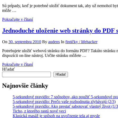
Sú prípady, keď je potrebné uložiť dokument tak, aby už nemohol byť
môže …
Pokračujte v čítaní
Jednoduché uloženie web stránky do PDF 
On
30. septembra 2010
By
audens
In
fintičky / lifehacker
Potrebujete uložiť webovú stránku do formátu PDF? Takúto stránku m
dispozícii on-line nástroj. Určite stránku môžete …
Pokračujte v čítaní
Hľadať
Hľadať
Najnovšie články
5-sekundové pravidlo: 7 spôsobov, ako použiť 5-sekundové prav
5-sekundové pravidlo: Prečo vaše rozhodnutia zlyhávajú (2/3)
5-sekundové pravidlo: Ako prestať sabotovať vlastný život (1/3
Ticho, z ktorého rastú nové veci
Klasická masáž je spôsob na uvoľnenie tela aj mysle