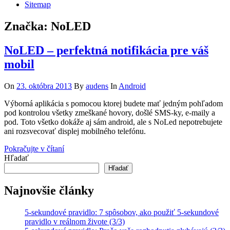
Sitemap
Značka:
NoLED
NoLED – perfektná notifikácia pre váš
mobil
On
23. októbra 2013
By
audens
In
Android
Výborná aplikácia s pomocou ktorej budete mať jedným pohľadom
pod kontrolou všetky zmeškané hovory, došlé SMS-ky, e-maily a
pod. Toto všetko dokáže aj sám android, ale s NoLed nepotrebujete
ani rozsvecovať displej mobilného telefónu.
Pokračujte v čítaní
Hľadať
Hľadať
Najnovšie články
5-sekundové pravidlo: 7 spôsobov, ako použiť 5-sekundové
pravidlo v reálnom živote (3/3)