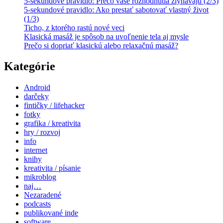
5-sekundové pravidlo: Prečo vaše rozhodnutia zlyhávajú (2/3)
5-sekundové pravidlo: Ako prestať sabotovať vlastný život
(1/3)
Ticho, z ktorého rastú nové veci
Klasická masáž je spôsob na uvoľnenie tela aj mysle
Prečo si dopriať klasickú alebo relaxačnú masáž?
Kategórie
Android
darčeky
fintičky / lifehacker
fotky
grafika / kreativita
hry / rozvoj
info
internet
knihy
kreativita / písanie
mikroblog
naj…
Nezaradené
podcasts
publikované inde
software