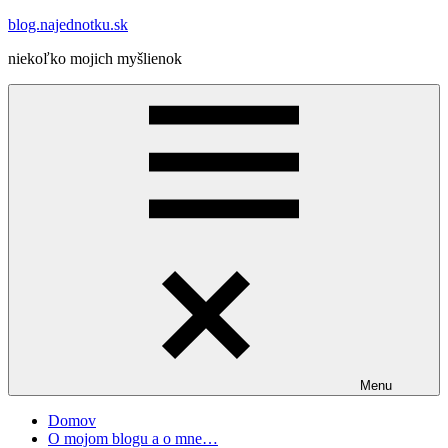
Skip
blog.najednotku.sk
to
niekoľko mojich myšlienok
content
Menu
Domov
O mojom blogu a o mne…