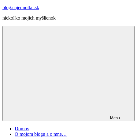
Skip
blog.najednotku.sk
to
niekoľko mojich myšlienok
content
Menu
Domov
O mojom blogu a o mne…