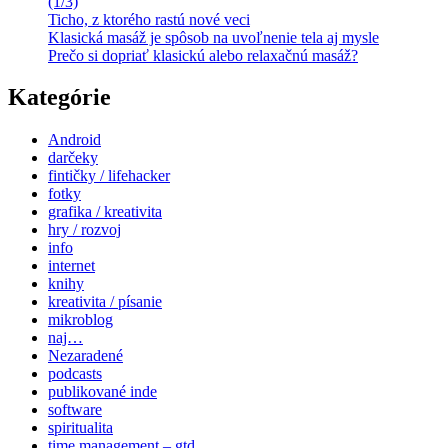
(1/3)
Ticho, z ktorého rastú nové veci
Klasická masáž je spôsob na uvoľnenie tela aj mysle
Prečo si dopriať klasickú alebo relaxačnú masáž?
Kategórie
Android
darčeky
fintičky / lifehacker
fotky
grafika / kreativita
hry / rozvoj
info
internet
knihy
kreativita / písanie
mikroblog
naj…
Nezaradené
podcasts
publikované inde
software
spiritualita
time management – gtd