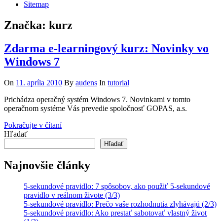
Sitemap
Značka:
kurz
Zdarma e-learningový kurz: Novinky vo
Windows 7
On
11. apríla 2010
By
audens
In
tutorial
Prichádza operačný systém Windows 7. Novinkami v tomto
operačnom systéme Vás prevedie spoločnosť GOPAS, a.s.
Pokračujte v čítaní
Hľadať
Hľadať
Najnovšie články
5-sekundové pravidlo: 7 spôsobov, ako použiť 5-sekundové
pravidlo v reálnom živote (3/3)
5-sekundové pravidlo: Prečo vaše rozhodnutia zlyhávajú (2/3)
5-sekundové pravidlo: Ako prestať sabotovať vlastný život