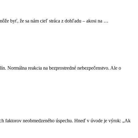
že byť, že sa nám cieľ stráca z dohľadu – akosi na …
alín. Normálna reakcia na bezprostredné nebezpečenstvo. Ale o
žitých faktorov neobmedzeného úspechu. Hneď v úvode je výrok: „Ak