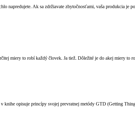
chlo napredujete. Ak sa zdržiavate zbytočnosťami, vaša produkcia je po
itej miery to robí každý človek. Ja tiež. Dôležité je do akej miery to r
n v knihe opisuje princípy svojej prevratnej metódy GTD (Getting Thin