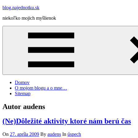
Skip
blog.najednotku.sk
to
niekoľko mojich myšlienok
content
Domov
O mojom blogu a o mne…
Sitemap
Autor
audens
(Ne)Dôležité aktivity ktoré nám berú čas
On
27. apríla 2009
By
audens
In
úspech