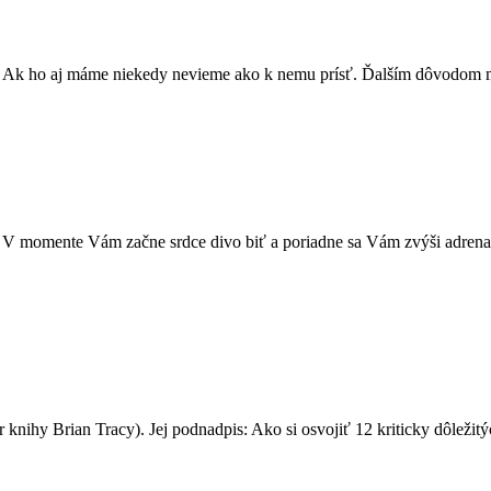
Ak ho aj máme niekedy nevieme ako k nemu prísť. Ďalším dôvodom mô
ka. V momente Vám začne srdce divo biť a poriadne sa Vám zvýši adren
r knihy Brian Tracy). Jej podnadpis: Ako si osvojiť 12 kriticky dôle