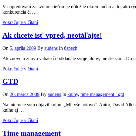
V napredovaní za svojim cieľom je dôležité okrem iného aj to, ako rý
konkurencia či …
Pokračujte v čítaní
Ak chcete ísť vpred, neotáľajte!
On
5. apríla 2009
By
audens
In
úspech
Ak znovu a znovu váhate či odkladáte svoje úlohy, nie ste sami. Do urč
Pokračujte v čítaní
GTD
On
26. marca 2009
By
audens
In
knihy
,
time management - gtd
Na internete som objavil knihu: „Mít vše hotovo“. Autor, David Alle
knihu aj …
Pokračujte v čítaní
Time management