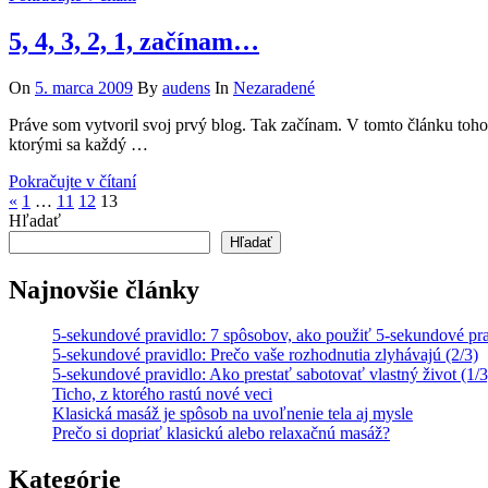
5, 4, 3, 2, 1, začínam…
On
5. marca 2009
By
audens
In
Nezaradené
Práve som vytvoril svoj prvý blog. Tak začínam. V tomto článku toh
ktorými sa každý …
Pokračujte v čítaní
Stránkovanie
Previous
«
1
…
11
12
13
Posts
Hľadať
príspevkov
Hľadať
Najnovšie články
5-sekundové pravidlo: 7 spôsobov, ako použiť 5-sekundové prav
5-sekundové pravidlo: Prečo vaše rozhodnutia zlyhávajú (2/3)
5-sekundové pravidlo: Ako prestať sabotovať vlastný život (1/3
Ticho, z ktorého rastú nové veci
Klasická masáž je spôsob na uvoľnenie tela aj mysle
Prečo si dopriať klasickú alebo relaxačnú masáž?
Kategórie