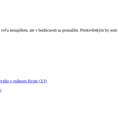
o veľa nenapíšem, ale v budúcnosti sa posnažím. Predovšetkým by som 
idlo v reálnom živote (3/3)
)