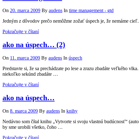
On
20. marca 2009
By
audens
In
time management - gtd
Jedným z dôvodov prečo nemôžme zožať úspech je, že nemáme cieľ. 
Pokračujte v čítaní
ako na úspech… (2)
On
11. marca 2009
By
audens
In
úspech
Predstavte si, že sa prechádzate po lese a zrazu zbadáte veľkého vl
niekoľko sekúnd zbadáte …
Pokračujte v čítaní
ako na úspech…
On
8. marca 2009
By
audens
In
knihy
Nedávno som čítal knihu „Vytvorte si svoju vlastnú budúcnosť“ (auto
by sme urobili všetko, čoho …
Pokračujte v čítaní