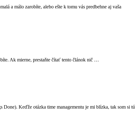
malá a málo zarobíte, alebo ešte k tomu vás predbehne aj vaša
obíte. Ak mierne, prestaňte čítať tento článok nič …
gs Done). Keďže otázka time managementu je mi blízka, tak som si tú