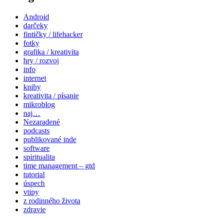
Android
darčeky
fintičky / lifehacker
fotky
grafika / kreativita
hry / rozvoj
info
internet
knihy
kreativita / písanie
mikroblog
naj…
Nezaradené
podcasts
publikované inde
software
spiritualita
time management – gtd
tutorial
úspech
vtipy
z rodinného života
zdravie